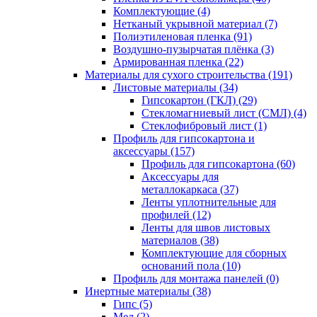
Комплектующие (4)
Нетканый укрывной материал (7)
Полиэтиленовая пленка (91)
Воздушно-пузырчатая плёнка (3)
Армированная пленка (22)
Материалы для сухого строительства (191)
Листовые материалы (34)
Гипсокартон (ГКЛ) (29)
Стекломагниевый лист (СМЛ) (4)
Cтеклофибровый лист (1)
Профиль для гипсокартона и
аксессуары (157)
Профиль для гипсокартона (60)
Аксессуары для
металлокаркаса (37)
Ленты уплотнительные для
профилей (12)
Ленты для швов листовых
материалов (38)
Комплектующие для сборных
оснований пола (10)
Профиль для монтажа панелей (0)
Инертные материалы (38)
Гипс (5)
Мел (2)