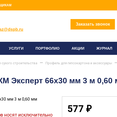
ЩИКАМ
2) 414-96-96
Заказать звонок
az@dspb.ru
УСЛУГИ
ПОРТФОЛИО
АКЦИИ
ЖУРНАЛ
 сухого строительства
Профиль для гипсокартона и аксессуары
 Эксперт 66х30 мм 3 м 0,60
577
₽
в носят исключительно