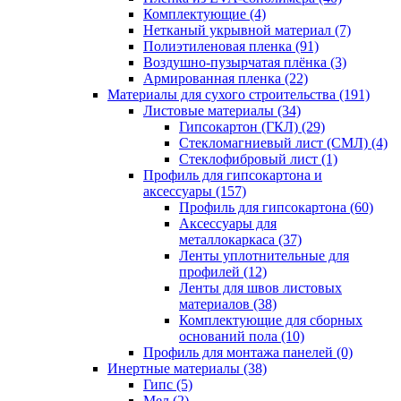
Комплектующие (4)
Нетканый укрывной материал (7)
Полиэтиленовая пленка (91)
Воздушно-пузырчатая плёнка (3)
Армированная пленка (22)
Материалы для сухого строительства (191)
Листовые материалы (34)
Гипсокартон (ГКЛ) (29)
Стекломагниевый лист (СМЛ) (4)
Cтеклофибровый лист (1)
Профиль для гипсокартона и
аксессуары (157)
Профиль для гипсокартона (60)
Аксессуары для
металлокаркаса (37)
Ленты уплотнительные для
профилей (12)
Ленты для швов листовых
материалов (38)
Комплектующие для сборных
оснований пола (10)
Профиль для монтажа панелей (0)
Инертные материалы (38)
Гипс (5)
Мел (2)