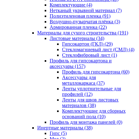
Комплектующие (4)
Нетканый укрывной материал (7)
Полиэтиленовая пленка (91)
Воздушно-пузырчатая плёнка (3)
Армированная пленка (22)
Материалы для сухого строительства (191)
Листовые материалы (34)
Гипсокартон (ГКЛ) (29)
Стекломагниевый лист (СМЛ) (4)
Cтеклофибровый лист (1)
Профиль для гипсокартона и
аксессуары (157)
Профиль для гипсокартона (60)
Аксессуары для
металлокаркаса (37)
Ленты уплотнительные для
профилей (12)
Ленты для швов листовых
материалов (38)
Комплектующие для сборных
оснований пола (10)
Профиль для монтажа панелей (0)
Инертные материалы (38)
Гипс (5)
Мел (2)