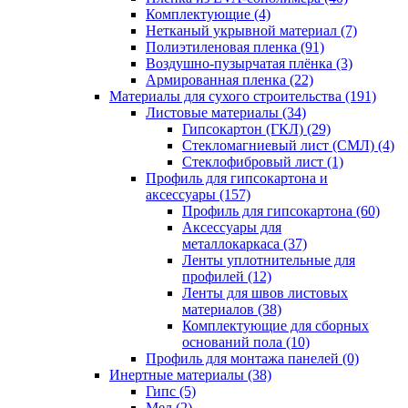
Комплектующие (4)
Нетканый укрывной материал (7)
Полиэтиленовая пленка (91)
Воздушно-пузырчатая плёнка (3)
Армированная пленка (22)
Материалы для сухого строительства (191)
Листовые материалы (34)
Гипсокартон (ГКЛ) (29)
Стекломагниевый лист (СМЛ) (4)
Cтеклофибровый лист (1)
Профиль для гипсокартона и
аксессуары (157)
Профиль для гипсокартона (60)
Аксессуары для
металлокаркаса (37)
Ленты уплотнительные для
профилей (12)
Ленты для швов листовых
материалов (38)
Комплектующие для сборных
оснований пола (10)
Профиль для монтажа панелей (0)
Инертные материалы (38)
Гипс (5)
Мел (2)