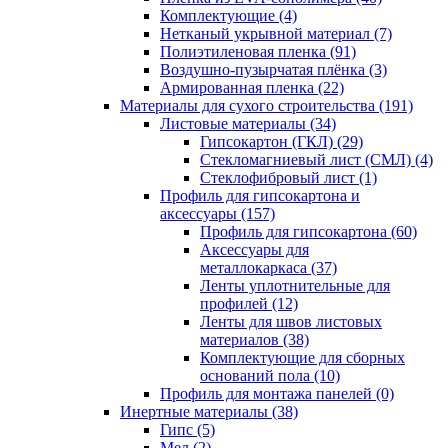
Комплектующие (4)
Нетканый укрывной материал (7)
Полиэтиленовая пленка (91)
Воздушно-пузырчатая плёнка (3)
Армированная пленка (22)
Материалы для сухого строительства (191)
Листовые материалы (34)
Гипсокартон (ГКЛ) (29)
Стекломагниевый лист (СМЛ) (4)
Cтеклофибровый лист (1)
Профиль для гипсокартона и
аксессуары (157)
Профиль для гипсокартона (60)
Аксессуары для
металлокаркаса (37)
Ленты уплотнительные для
профилей (12)
Ленты для швов листовых
материалов (38)
Комплектующие для сборных
оснований пола (10)
Профиль для монтажа панелей (0)
Инертные материалы (38)
Гипс (5)
Мел (2)