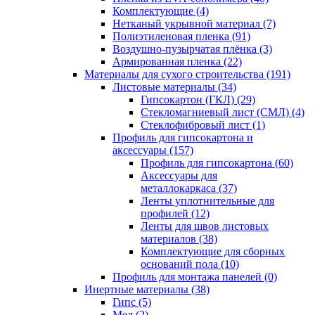
Комплектующие (4)
Нетканый укрывной материал (7)
Полиэтиленовая пленка (91)
Воздушно-пузырчатая плёнка (3)
Армированная пленка (22)
Материалы для сухого строительства (191)
Листовые материалы (34)
Гипсокартон (ГКЛ) (29)
Стекломагниевый лист (СМЛ) (4)
Cтеклофибровый лист (1)
Профиль для гипсокартона и
аксессуары (157)
Профиль для гипсокартона (60)
Аксессуары для
металлокаркаса (37)
Ленты уплотнительные для
профилей (12)
Ленты для швов листовых
материалов (38)
Комплектующие для сборных
оснований пола (10)
Профиль для монтажа панелей (0)
Инертные материалы (38)
Гипс (5)
Мел (2)