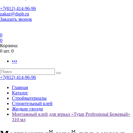
+7(812) 414-96-96
zakaz@dspb.ru
Заказать звонок
0
0
Корзина:
0
шт.
0
•••
+7(812) 414-96-96
Главная
Каталог
Стройматериалы
Строительный клей
Жидкие гвозди
Монтажный клей для зеркал «Tytan Professional Бежевый»
310 мл