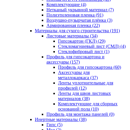
Комплектующие (4)
Нетканый укрывной материал (7)
Полиэтиленовая пленка (91)
Воздушно-пузырчатая плёнка (3)
Армированная пленка (22)
Материалы для сухого строительства (191)
Листовые материалы (34)
Гипсокартон (ГКЛ) (29)
Стекломагниевый лист (СМЛ) (4)
Cтеклофибровый лист (1)
Профиль для гипсокартона и
аксессуары (157)
Профиль для гипсокартона (60)
Аксессуары для
металлокаркаса (37)
Ленты уплотнительные для
профилей (12)
Ленты для швов листовых
материалов (38)
Комплектующие для сборных
оснований пола (10)
Профиль для монтажа панелей (0)
Инертные материалы (38)
Гипс (5)
Мел (2)