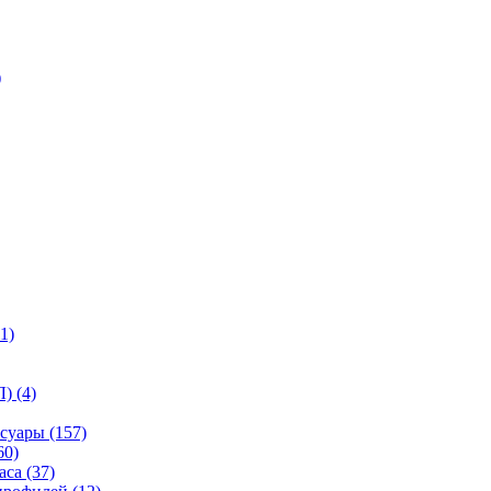
)
1)
) (4)
суары (157)
60)
са (37)