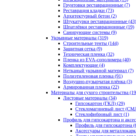
Грунтовки реставрационные (7)
Реставрация кладки (73)
Архитектурный бетон (2)
Штукатурки реставрационные (43
Шпатлёвки реставрационные (19)
Санирующие системы (9)
Укрывные материалы (319)
Строительные тенты (144)
Защитная сетка (9)
Техническая пленка (32)
Пленка из EVA-сополимера (40)
Комплектующие (4)
Нетканый укрывной материал (7)
Полиэтиленовая пленка (91)
Воздушно-пузырчатая плёнка (3)
Армированная пленка (22)
Материалы для сухого строительства (19
Листовые материалы (34)
Гипсокартон (ГКЛ) (29)
Стекломагниевый лист (СМЛ
Cтеклофибровый лист (1)
Профиль для гипсокартона и аксес
Профиль для гипсокартона (
Аксессуары для металлокарка