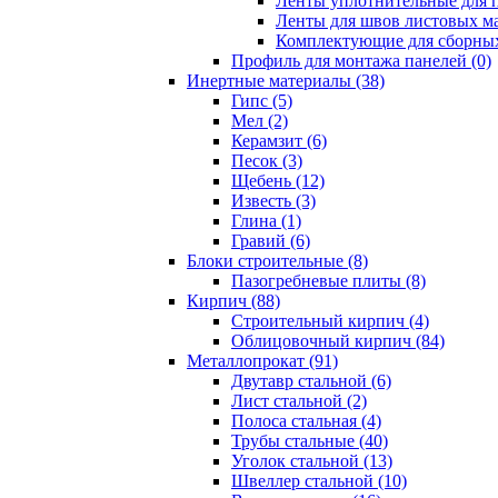
Ленты уплотнительные для п
Ленты для швов листовых ма
Комплектующие для сборных
Профиль для монтажа панелей (0)
Инертные материалы (38)
Гипс (5)
Мел (2)
Керамзит (6)
Песок (3)
Щебень (12)
Известь (3)
Глина (1)
Гравий (6)
Блоки строительные (8)
Пазогребневые плиты (8)
Кирпич (88)
Строительный кирпич (4)
Облицовочный кирпич (84)
Металлопрокат (91)
Двутавр стальной (6)
Лист стальной (2)
Полоса стальная (4)
Трубы стальные (40)
Уголок стальной (13)
Швеллер стальной (10)