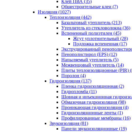
Клей ПВА (35)
Общестроительные клеи (7)
Изоляция (1027)
Теплоизоляция (442)
Базальтовый утеплитель (213)
Утеплитель из стекловолокна (36)
Вспененный полиэтилен (45)
Жгут уплотнительный (28)
Подложка вспененная (17)
Экструдированный пенополистиро
Пенополистирол (EPS) (12)
Напыляемый утеплитель (5)
Межвенцовый утеплитель (14)
Плиты теплоизоляционные (PIR) (
Поролон (4)
Гидроизоляция (137)
Пленка гидроизоляционная (2)
Гидропломба (11)
Шовная и инъекционная гидроизол
Обмазочная гидроизоляция (98)
Проникающая гидроизоляция (4)
Гидроизоляционные ленты (1)
Профилированные мембраны (16)
Звукоизоляция (81)
Панели звукоизоляционные (19)