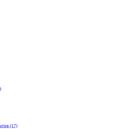
)
тия (17)