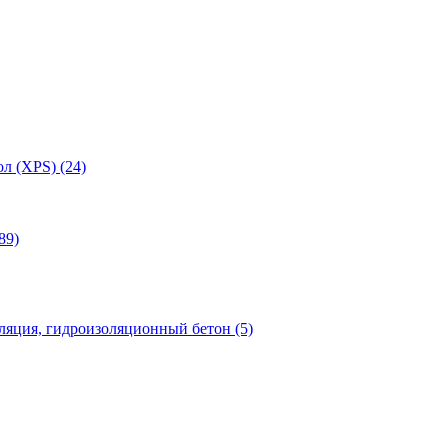
л (XPS) (24)
89)
яция, гидроизоляционный бетон (5)