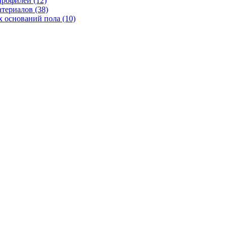
рофилей (12)
териалов (38)
 оснований пола (10)