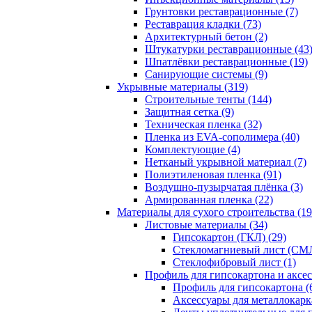
Грунтовки реставрационные (7)
Реставрация кладки (73)
Архитектурный бетон (2)
Штукатурки реставрационные (43
Шпатлёвки реставрационные (19)
Санирующие системы (9)
Укрывные материалы (319)
Строительные тенты (144)
Защитная сетка (9)
Техническая пленка (32)
Пленка из EVA-сополимера (40)
Комплектующие (4)
Нетканый укрывной материал (7)
Полиэтиленовая пленка (91)
Воздушно-пузырчатая плёнка (3)
Армированная пленка (22)
Материалы для сухого строительства (19
Листовые материалы (34)
Гипсокартон (ГКЛ) (29)
Стекломагниевый лист (СМЛ
Cтеклофибровый лист (1)
Профиль для гипсокартона и аксес
Профиль для гипсокартона (
Аксессуары для металлокарка