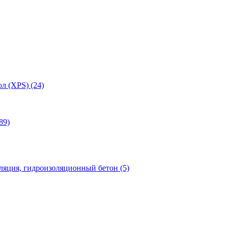
л (XPS) (24)
89)
яция, гидроизоляционный бетон (5)