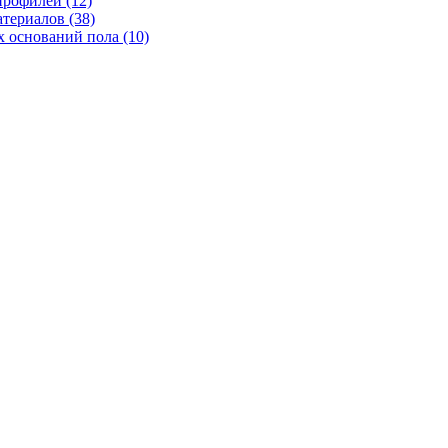
рофилей (12)
териалов (38)
 оснований пола (10)