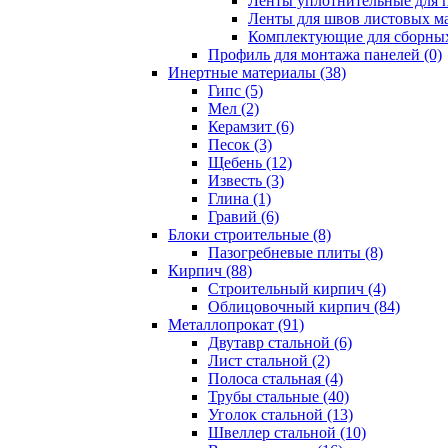
Ленты уплотнительные для п
Ленты для швов листовых ма
Комплектующие для сборных
Профиль для монтажа панелей (0)
Инертные материалы (38)
Гипс (5)
Мел (2)
Керамзит (6)
Песок (3)
Щебень (12)
Известь (3)
Глина (1)
Гравий (6)
Блоки строительные (8)
Пазогребневые плиты (8)
Кирпич (88)
Строительный кирпич (4)
Облицовочный кирпич (84)
Металлопрокат (91)
Двутавр стальной (6)
Лист стальной (2)
Полоса стальная (4)
Трубы стальные (40)
Уголок стальной (13)
Швеллер стальной (10)