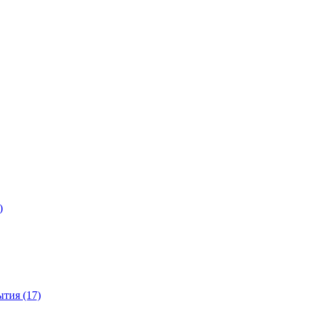
)
тия (17)