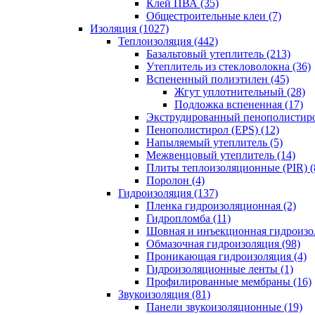
Клей ПВА (35)
Общестроительные клеи (7)
Изоляция (1027)
Теплоизоляция (442)
Базальтовый утеплитель (213)
Утеплитель из стекловолокна (36)
Вспененный полиэтилен (45)
Жгут уплотнительный (28)
Подложка вспененная (17)
Экструдированный пенополистиро
Пенополистирол (EPS) (12)
Напыляемый утеплитель (5)
Межвенцовый утеплитель (14)
Плиты теплоизоляционные (PIR) (
Поролон (4)
Гидроизоляция (137)
Пленка гидроизоляционная (2)
Гидропломба (11)
Шовная и инъекционная гидроизол
Обмазочная гидроизоляция (98)
Проникающая гидроизоляция (4)
Гидроизоляционные ленты (1)
Профилированные мембраны (16)
Звукоизоляция (81)
Панели звукоизоляционные (19)