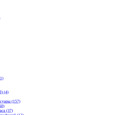
)
1)
) (4)
суары (157)
60)
са (37)