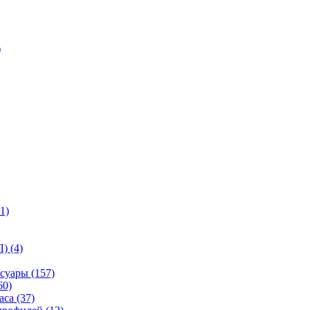
)
1)
) (4)
суары (157)
60)
са (37)