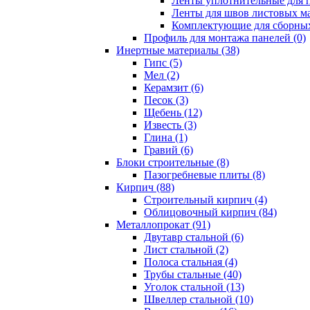
Ленты уплотнительные для п
Ленты для швов листовых ма
Комплектующие для сборных
Профиль для монтажа панелей (0)
Инертные материалы (38)
Гипс (5)
Мел (2)
Керамзит (6)
Песок (3)
Щебень (12)
Известь (3)
Глина (1)
Гравий (6)
Блоки строительные (8)
Пазогребневые плиты (8)
Кирпич (88)
Строительный кирпич (4)
Облицовочный кирпич (84)
Металлопрокат (91)
Двутавр стальной (6)
Лист стальной (2)
Полоса стальная (4)
Трубы стальные (40)
Уголок стальной (13)
Швеллер стальной (10)