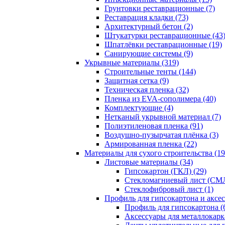
Грунтовки реставрационные (7)
Реставрация кладки (73)
Архитектурный бетон (2)
Штукатурки реставрационные (43
Шпатлёвки реставрационные (19)
Санирующие системы (9)
Укрывные материалы (319)
Строительные тенты (144)
Защитная сетка (9)
Техническая пленка (32)
Пленка из EVA-сополимера (40)
Комплектующие (4)
Нетканый укрывной материал (7)
Полиэтиленовая пленка (91)
Воздушно-пузырчатая плёнка (3)
Армированная пленка (22)
Материалы для сухого строительства (19
Листовые материалы (34)
Гипсокартон (ГКЛ) (29)
Стекломагниевый лист (СМЛ
Cтеклофибровый лист (1)
Профиль для гипсокартона и аксес
Профиль для гипсокартона (
Аксессуары для металлокарка