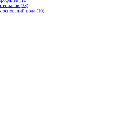
рофилей (12)
териалов (38)
 оснований пола (10)