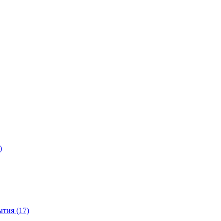
)
тия (17)