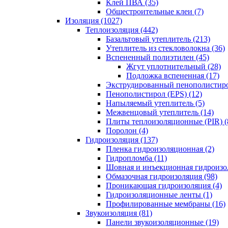
Клей ПВА (35)
Общестроительные клеи (7)
Изоляция (1027)
Теплоизоляция (442)
Базальтовый утеплитель (213)
Утеплитель из стекловолокна (36)
Вспененный полиэтилен (45)
Жгут уплотнительный (28)
Подложка вспененная (17)
Экструдированный пенополистиро
Пенополистирол (EPS) (12)
Напыляемый утеплитель (5)
Межвенцовый утеплитель (14)
Плиты теплоизоляционные (PIR) (
Поролон (4)
Гидроизоляция (137)
Пленка гидроизоляционная (2)
Гидропломба (11)
Шовная и инъекционная гидроизол
Обмазочная гидроизоляция (98)
Проникающая гидроизоляция (4)
Гидроизоляционные ленты (1)
Профилированные мембраны (16)
Звукоизоляция (81)
Панели звукоизоляционные (19)