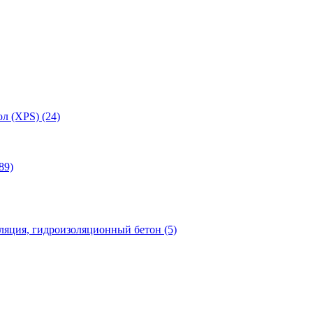
л (XPS) (24)
89)
яция, гидроизоляционный бетон (5)