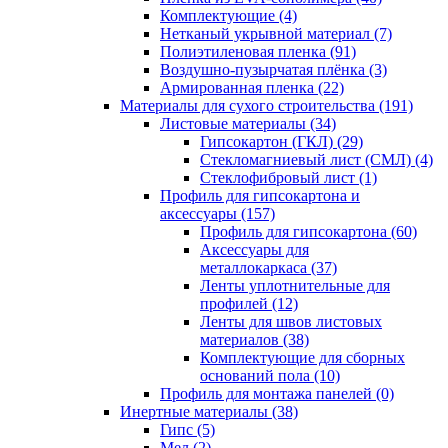
Комплектующие (4)
Нетканый укрывной материал (7)
Полиэтиленовая пленка (91)
Воздушно-пузырчатая плёнка (3)
Армированная пленка (22)
Материалы для сухого строительства (191)
Листовые материалы (34)
Гипсокартон (ГКЛ) (29)
Стекломагниевый лист (СМЛ) (4)
Cтеклофибровый лист (1)
Профиль для гипсокартона и
аксессуары (157)
Профиль для гипсокартона (60)
Аксессуары для
металлокаркаса (37)
Ленты уплотнительные для
профилей (12)
Ленты для швов листовых
материалов (38)
Комплектующие для сборных
оснований пола (10)
Профиль для монтажа панелей (0)
Инертные материалы (38)
Гипс (5)
Мел (2)