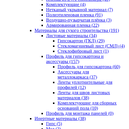
Комплектующие (4)
Нетканый укрывной материал (7)
Полиэтиленовая пленка (91)
Воздушно-пузырчатая плёнка (3)
Армированная пленка (22)
Материалы для сухого строительства (191)
Листовые материалы (34)
Гипсокартон (ГКЛ) (29)
Стекломагниевый лист (СМЛ) (4)
Cтеклофибровый лист (1)
Профиль для гипсокартона и
аксессуары (157)
Профиль для гипсокартона (60)
Аксессуары для
металлокаркаса (37)
Ленты уплотнительные для
профилей (12)
Ленты для швов листовых
материалов (38)
Комплектующие для сборных
оснований пола (10)
Профиль для монтажа панелей (0)
Инертные материалы (38)
Гипс (5)
Мел (2)