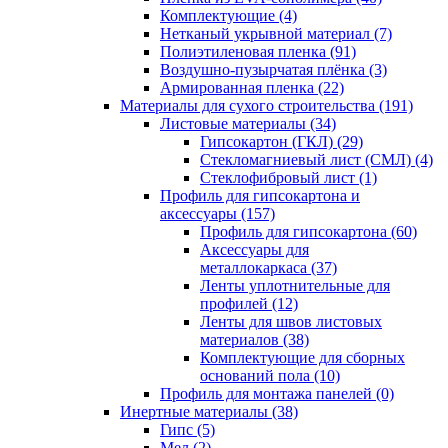
Комплектующие (4)
Нетканый укрывной материал (7)
Полиэтиленовая пленка (91)
Воздушно-пузырчатая плёнка (3)
Армированная пленка (22)
Материалы для сухого строительства (191)
Листовые материалы (34)
Гипсокартон (ГКЛ) (29)
Стекломагниевый лист (СМЛ) (4)
Cтеклофибровый лист (1)
Профиль для гипсокартона и
аксессуары (157)
Профиль для гипсокартона (60)
Аксессуары для
металлокаркаса (37)
Ленты уплотнительные для
профилей (12)
Ленты для швов листовых
материалов (38)
Комплектующие для сборных
оснований пола (10)
Профиль для монтажа панелей (0)
Инертные материалы (38)
Гипс (5)
Мел (2)