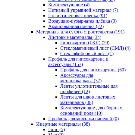
Комплектующие (4)
Нетканый укрывной материал (7)
Полиэтиленовая пленка (91)
Воздушно-пузырчатая плёнка (3)
Армированная пленка (22)
Материалы для сухого строительства (191)
Листовые материалы (34)
Гипсокартон (ГКЛ) (29)
Стекломагниевый лист (СМЛ) (4)
Cтеклофибровый лист (1)
Профиль для гипсокартона и
аксессуары (157)
Профиль для гипсокартона (60)
Аксессуары для
металлокаркаса (37)
Ленты уплотнительные для
профилей (12)
Ленты для швов листовых
материалов (38)
Комплектующие для сборных
оснований пола (10)
Профиль для монтажа панелей (0)
Инертные материалы (38)
Гипс (5)
Мел (2)