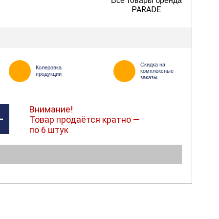
Все товары бренда
PARADE
Скидка на
Колеровка
комплексные
продукции
заказы
Внимание!
+
Товар продаётся кратно —
по 6 штук