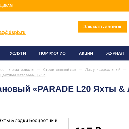
ЩИКАМ
2) 414-96-96
Заказать звонок
az@dspb.ru
УСЛУГИ
ПОРТФОЛИО
АКЦИИ
ЖУРНАЛ
сочные материалы
Строительный лак
Лак универсальный
сцветный матовый» 0,75 л
тановый «PARADE L20 Яхты &