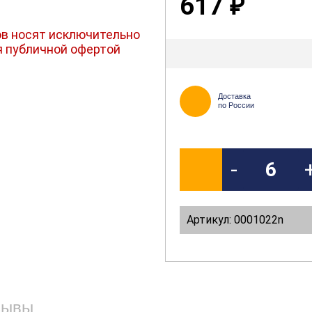
617
₽
в носят исключительно
я публичной офертой
Доставка
по России
-
Артикул: 0001022n
зывы