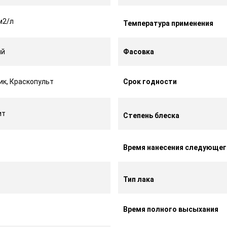
м2/л
Температура применения
ый
Фасовка
ик, Краскопульт
Срок годности
ит
Степень блеска
Время нанесения следующег
Тип лака
Время полного высыхания