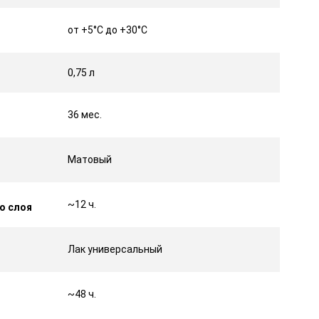
от +5°С до +30°С
0,75 л
36 мес.
Матовый
~12 ч.
о слоя
Лак универсальный
~48 ч.