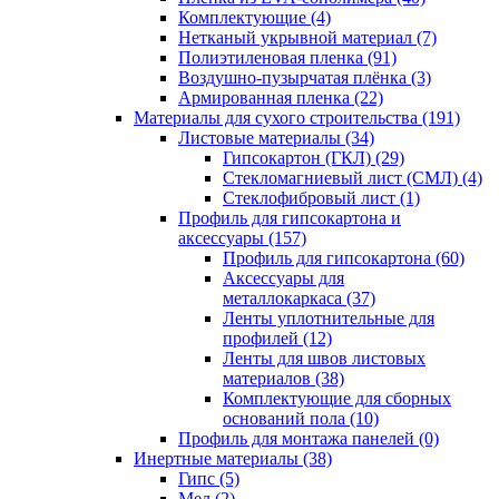
Комплектующие (4)
Нетканый укрывной материал (7)
Полиэтиленовая пленка (91)
Воздушно-пузырчатая плёнка (3)
Армированная пленка (22)
Материалы для сухого строительства (191)
Листовые материалы (34)
Гипсокартон (ГКЛ) (29)
Стекломагниевый лист (СМЛ) (4)
Cтеклофибровый лист (1)
Профиль для гипсокартона и
аксессуары (157)
Профиль для гипсокартона (60)
Аксессуары для
металлокаркаса (37)
Ленты уплотнительные для
профилей (12)
Ленты для швов листовых
материалов (38)
Комплектующие для сборных
оснований пола (10)
Профиль для монтажа панелей (0)
Инертные материалы (38)
Гипс (5)
Мел (2)