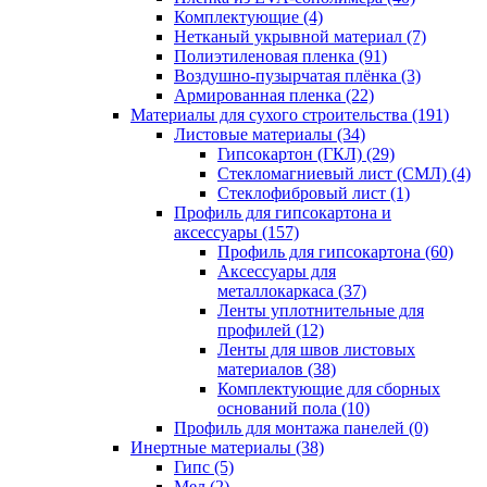
Комплектующие (4)
Нетканый укрывной материал (7)
Полиэтиленовая пленка (91)
Воздушно-пузырчатая плёнка (3)
Армированная пленка (22)
Материалы для сухого строительства (191)
Листовые материалы (34)
Гипсокартон (ГКЛ) (29)
Стекломагниевый лист (СМЛ) (4)
Cтеклофибровый лист (1)
Профиль для гипсокартона и
аксессуары (157)
Профиль для гипсокартона (60)
Аксессуары для
металлокаркаса (37)
Ленты уплотнительные для
профилей (12)
Ленты для швов листовых
материалов (38)
Комплектующие для сборных
оснований пола (10)
Профиль для монтажа панелей (0)
Инертные материалы (38)
Гипс (5)
Мел (2)