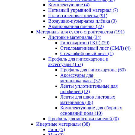
Комплектующие (4)
Нетканый укрывной материал (7)
Полиэтиленовая пленка (91)
Воздушно-пузырчатая плёнка (3)
Армированная пленка (22)
Материалы для сухого строительства (191)
Листовые материалы (34)
Гипсокартон (ГКЛ) (29)
Стекломагниевый лист (СМЛ) (4)
Cтеклофибровый лист (1)
Профиль для гипсокартона и
аксессуары (157)
Профиль для гипсокартона (60)
Аксессуары для
металлокаркаса (37)
Ленты уплотнительные для
профилей (12)
Ленты для швов листовых
материалов (38)
Комплектующие для сборных
оснований пола (10)
Профиль для монтажа панелей (0)
Инертные материалы (38)
Гипс (5)
Мел (2)