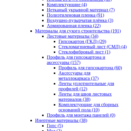
Комплектующие (4)
Нетканый укрывной материал (7)
Полиэтиленовая пленка (91)
Воздушно-пузырчатая плёнка (3)
Армированная пленка (22)
Материалы для сухого строительства (191)
Листовые материалы (34)
Гипсокартон (ГКЛ) (29)
Стекломагниевый лист (СМЛ) (4)
Cтеклофибровый лист (1)
Профиль для гипсокартона и
аксессуары (157)
Профиль для гипсокартона (60)
Аксессуары для
металлокаркаса (37)
Ленты уплотнительные для
профилей (12)
Ленты для швов листовых
материалов (38)
Комплектующие для сборных
оснований пола (10)
Профиль для монтажа панелей (0)
Инертные материалы (38)
Гипс (5)
Мел (2)