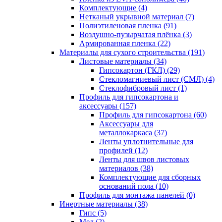
Комплектующие (4)
Нетканый укрывной материал (7)
Полиэтиленовая пленка (91)
Воздушно-пузырчатая плёнка (3)
Армированная пленка (22)
Материалы для сухого строительства (191)
Листовые материалы (34)
Гипсокартон (ГКЛ) (29)
Стекломагниевый лист (СМЛ) (4)
Cтеклофибровый лист (1)
Профиль для гипсокартона и
аксессуары (157)
Профиль для гипсокартона (60)
Аксессуары для
металлокаркаса (37)
Ленты уплотнительные для
профилей (12)
Ленты для швов листовых
материалов (38)
Комплектующие для сборных
оснований пола (10)
Профиль для монтажа панелей (0)
Инертные материалы (38)
Гипс (5)
Мел (2)