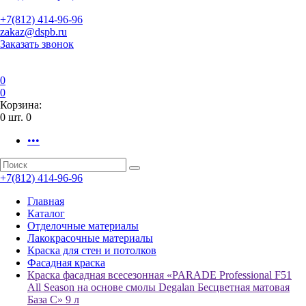
+7(812) 414-96-96
zakaz@dspb.ru
Заказать звонок
0
0
Корзина:
0
шт.
0
•••
+7(812) 414-96-96
Главная
Каталог
Отделочные материалы
Лакокрасочные материалы
Краска для стен и потолков
Фасадная краска
Краска фасадная всесезонная «PARADE Professional F51
All Season на основе смолы Degalan Бесцветная матовая
База С» 9 л