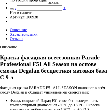
по России
продукции
заказы
-
+
Нет в наличии
Артикул: 200938
Описание
Характеристики
Отзывы
Описание
Краска фасадная всесезонная Parade
Professional F51 All Season на основе
смолы Degalan бесцветная матовая база
С 9 л
Фасадная краска PARADE F51 ALL SEASON включает в себя
смолу Degalan и обладает уникальными свойствами:
Фасад, покрытый Парад F51 способен выдерживать
температурный диапазон от -50°С до +50°С. Окраска
возможна в любое время года (-20°С до +50°С)