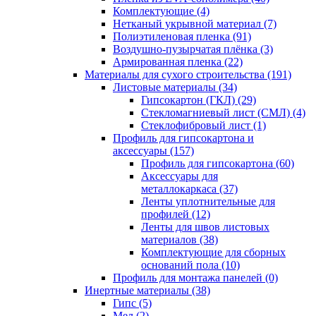
Комплектующие (4)
Нетканый укрывной материал (7)
Полиэтиленовая пленка (91)
Воздушно-пузырчатая плёнка (3)
Армированная пленка (22)
Материалы для сухого строительства (191)
Листовые материалы (34)
Гипсокартон (ГКЛ) (29)
Стекломагниевый лист (СМЛ) (4)
Cтеклофибровый лист (1)
Профиль для гипсокартона и
аксессуары (157)
Профиль для гипсокартона (60)
Аксессуары для
металлокаркаса (37)
Ленты уплотнительные для
профилей (12)
Ленты для швов листовых
материалов (38)
Комплектующие для сборных
оснований пола (10)
Профиль для монтажа панелей (0)
Инертные материалы (38)
Гипс (5)
Мел (2)