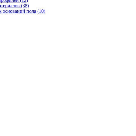
рофилей (12)
териалов (38)
 оснований пола (10)