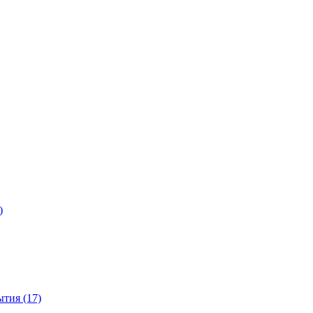
)
тия (17)