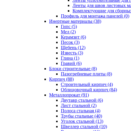
Ленты уплотнительные для п
Ленты для швов листовых ма
Комплектующие для сборных
Профиль для монтажа панелей (0)
Инертные материалы (38)
Гипс (5)
Мел (2)
Керамзит (6)
Песок (3)
Щебень (12)
Известь (3)
Глина (1)
Гравий (6)
Блоки строительные (8)
Пазогребневые плиты (8)
Кирпич (88)
Строительный кирпич (4)
Облицовочный кирпич (84)
Металлопрокат (91)
Двутавр стальной (6)
Лист стальной (2)
Полоса стальная (4)
Трубы стальные (40)
Уголок стальной (13)
Швеллер стальной (10)