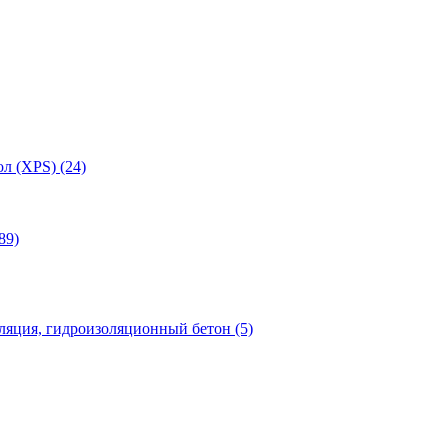
л (XPS) (24)
89)
яция, гидроизоляционный бетон (5)