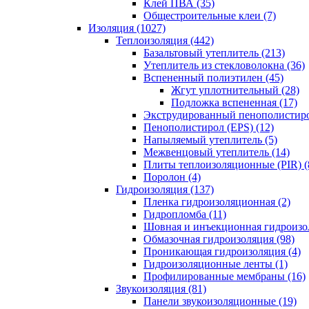
Клей ПВА (35)
Общестроительные клеи (7)
Изоляция (1027)
Теплоизоляция (442)
Базальтовый утеплитель (213)
Утеплитель из стекловолокна (36)
Вспененный полиэтилен (45)
Жгут уплотнительный (28)
Подложка вспененная (17)
Экструдированный пенополистиро
Пенополистирол (EPS) (12)
Напыляемый утеплитель (5)
Межвенцовый утеплитель (14)
Плиты теплоизоляционные (PIR) (
Поролон (4)
Гидроизоляция (137)
Пленка гидроизоляционная (2)
Гидропломба (11)
Шовная и инъекционная гидроизол
Обмазочная гидроизоляция (98)
Проникающая гидроизоляция (4)
Гидроизоляционные ленты (1)
Профилированные мембраны (16)
Звукоизоляция (81)
Панели звукоизоляционные (19)