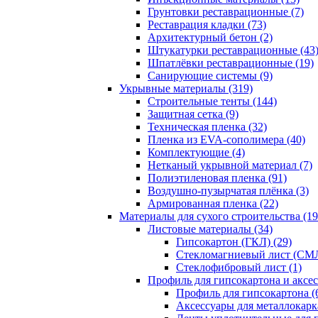
Грунтовки реставрационные (7)
Реставрация кладки (73)
Архитектурный бетон (2)
Штукатурки реставрационные (43
Шпатлёвки реставрационные (19)
Санирующие системы (9)
Укрывные материалы (319)
Строительные тенты (144)
Защитная сетка (9)
Техническая пленка (32)
Пленка из EVA-сополимера (40)
Комплектующие (4)
Нетканый укрывной материал (7)
Полиэтиленовая пленка (91)
Воздушно-пузырчатая плёнка (3)
Армированная пленка (22)
Материалы для сухого строительства (19
Листовые материалы (34)
Гипсокартон (ГКЛ) (29)
Стекломагниевый лист (СМЛ
Cтеклофибровый лист (1)
Профиль для гипсокартона и аксес
Профиль для гипсокартона (
Аксессуары для металлокарка