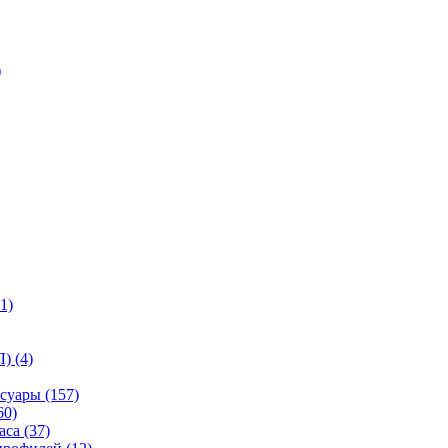
)
1)
) (4)
суары (157)
60)
са (37)