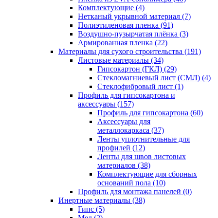
Комплектующие (4)
Нетканый укрывной материал (7)
Полиэтиленовая пленка (91)
Воздушно-пузырчатая плёнка (3)
Армированная пленка (22)
Материалы для сухого строительства (191)
Листовые материалы (34)
Гипсокартон (ГКЛ) (29)
Стекломагниевый лист (СМЛ) (4)
Cтеклофибровый лист (1)
Профиль для гипсокартона и
аксессуары (157)
Профиль для гипсокартона (60)
Аксессуары для
металлокаркаса (37)
Ленты уплотнительные для
профилей (12)
Ленты для швов листовых
материалов (38)
Комплектующие для сборных
оснований пола (10)
Профиль для монтажа панелей (0)
Инертные материалы (38)
Гипс (5)
Мел (2)