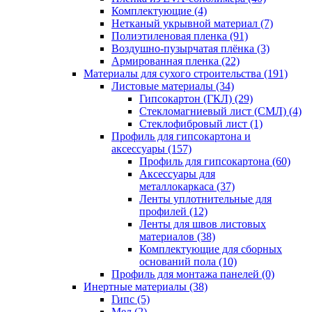
Комплектующие (4)
Нетканый укрывной материал (7)
Полиэтиленовая пленка (91)
Воздушно-пузырчатая плёнка (3)
Армированная пленка (22)
Материалы для сухого строительства (191)
Листовые материалы (34)
Гипсокартон (ГКЛ) (29)
Стекломагниевый лист (СМЛ) (4)
Cтеклофибровый лист (1)
Профиль для гипсокартона и
аксессуары (157)
Профиль для гипсокартона (60)
Аксессуары для
металлокаркаса (37)
Ленты уплотнительные для
профилей (12)
Ленты для швов листовых
материалов (38)
Комплектующие для сборных
оснований пола (10)
Профиль для монтажа панелей (0)
Инертные материалы (38)
Гипс (5)
Мел (2)