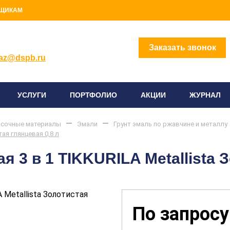
ЩИКАМ
2) 414-96-96
Заказать звонок
az@dspb.ru
УСЛУГИ
ПОРТФОЛИО
АКЦИИ
ЖУРНАЛ
сочные материалы
Эмали
Грунт эмаль по ржавчине и металлу
тая глянцевая 0,8 л
я 3 в 1 TIKKURILA Metallista 
По запросу