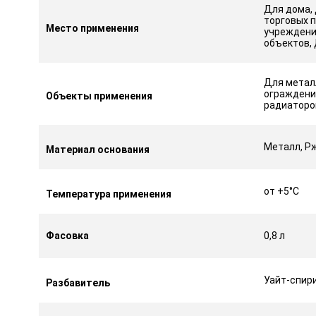
Для дома, 
торговых 
Место применения
учреждени
объектов,
Для метал
ограждений
Объекты применения
радиаторо
Металл, Р
Материал основания
от +5°С
Температура применения
Фасовка
0,8 л
Уайт-спир
Разбавитель