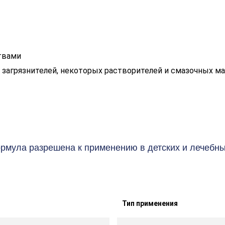
твами
агрязнителей, некоторых растворителей и смазочных м
ормула разрешена к применению в детских и лечебны
Тип применения