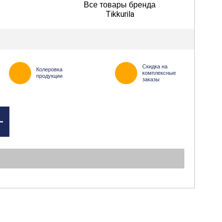
Все товары бренда
Tikkurila
Скидка на
Колеровка
комплексные
продукции
заказы
+