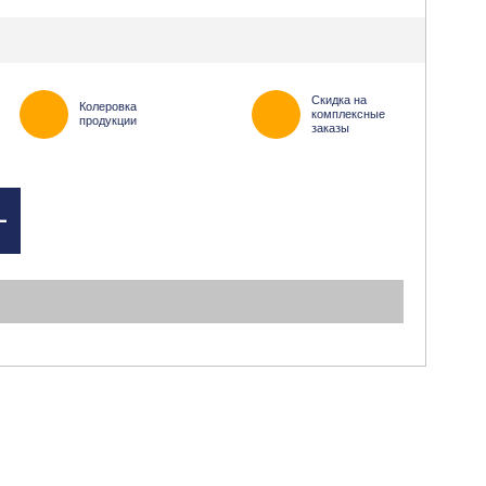
Скидка на
Колеровка
комплексные
продукции
заказы
+