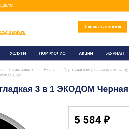
ЩИКАМ
2) 414-96-96
Заказать звонок
az@dspb.ru
УСЛУГИ
ПОРТФОЛИО
АКЦИИ
ЖУРНАЛ
сочные материалы
Эмали
Грунт эмаль по ржавчине и металлу
товая 10 кг
гладкая 3 в 1 ЭКОДОМ Черная
5 584
₽