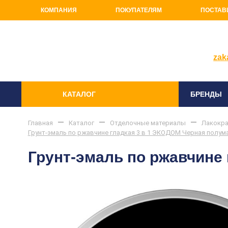
КОМПАНИЯ
ПОКУПАТЕЛЯМ
ПОСТАВ
+7(81
zak
КАТАЛОГ
БРЕНДЫ
Главная
Каталог
Отделочные материалы
Лакокра
Грунт-эмаль по ржавчине гладкая 3 в 1 ЭКОДОМ Черная полума
Грунт-эмаль по ржавчине 