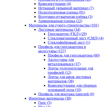
Комплектующие (4)
Нетканый укрывной материал (7)
Полиэтиленовая пленка (91)
Воздушно-пузырчатая плёнка (3)
Армированная пленка (22)
Материалы для сухого строительства (191)
Листовые материалы (34)
Гипсокартон (ГКЛ) (29)
Стекломагниевый лист (СМЛ) (4)
Cтеклофибровый лист (1)
Профиль для гипсокартона и
аксессуары (157)
Профиль для гипсокартона (60)
Аксессуары для
металлокаркаса (37)
Ленты уплотнительные для
профилей (12)
Ленты для швов листовых
материалов (38)
Комплектующие для сборных
оснований пола (10)
Профиль для монтажа панелей (0)
Инертные материалы (38)
Гипс (5)
Мел (2)