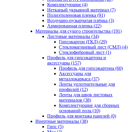
Комплектующие (4)
Нетканый укрывной материал (7)
Полиэтиленовая пленка (91)
Воздушно-пузырчатая плёнка (3)
Армированная пленка (22)
Материалы для сухого строительства (191)
Листовые материалы (34)
Гипсокартон (ГКЛ) (29)
Стекломагниевый лист (СМЛ) (4)
Cтеклофибровый лист (1)
Профиль для гипсокартона и
аксессуары (157)
Профиль для гипсокартона (60)
Аксессуары для
металлокаркаса (37)
Ленты уплотнительные для
профилей (12)
Ленты для швов листовых
материалов (38)
Комплектующие для сборных
оснований пола (10)
Профиль для монтажа панелей (0)
Инертные материалы (38)
Гипс (5)
Мел (2)