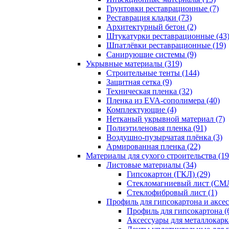
Грунтовки реставрационные (7)
Реставрация кладки (73)
Архитектурный бетон (2)
Штукатурки реставрационные (43
Шпатлёвки реставрационные (19)
Санирующие системы (9)
Укрывные материалы (319)
Строительные тенты (144)
Защитная сетка (9)
Техническая пленка (32)
Пленка из EVA-сополимера (40)
Комплектующие (4)
Нетканый укрывной материал (7)
Полиэтиленовая пленка (91)
Воздушно-пузырчатая плёнка (3)
Армированная пленка (22)
Материалы для сухого строительства (19
Листовые материалы (34)
Гипсокартон (ГКЛ) (29)
Стекломагниевый лист (СМЛ
Cтеклофибровый лист (1)
Профиль для гипсокартона и аксес
Профиль для гипсокартона (
Аксессуары для металлокарка