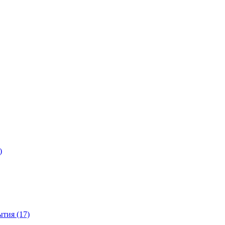
)
тия (17)