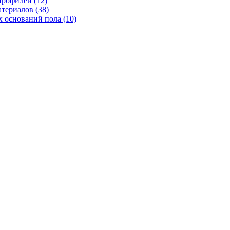
рофилей (12)
териалов (38)
 оснований пола (10)