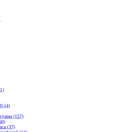
)
1)
) (4)
суары (157)
60)
са (37)