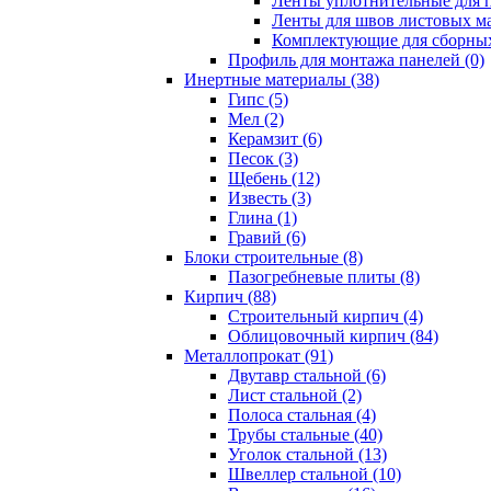
Ленты уплотнительные для п
Ленты для швов листовых ма
Комплектующие для сборных
Профиль для монтажа панелей (0)
Инертные материалы (38)
Гипс (5)
Мел (2)
Керамзит (6)
Песок (3)
Щебень (12)
Известь (3)
Глина (1)
Гравий (6)
Блоки строительные (8)
Пазогребневые плиты (8)
Кирпич (88)
Строительный кирпич (4)
Облицовочный кирпич (84)
Металлопрокат (91)
Двутавр стальной (6)
Лист стальной (2)
Полоса стальная (4)
Трубы стальные (40)
Уголок стальной (13)
Швеллер стальной (10)