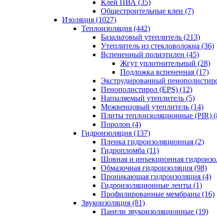
Клей ПВА (35)
Общестроительные клеи (7)
Изоляция (1027)
Теплоизоляция (442)
Базальтовый утеплитель (213)
Утеплитель из стекловолокна (36)
Вспененный полиэтилен (45)
Жгут уплотнительный (28)
Подложка вспененная (17)
Экструдированный пенополистиро
Пенополистирол (EPS) (12)
Напыляемый утеплитель (5)
Межвенцовый утеплитель (14)
Плиты теплоизоляционные (PIR) (
Поролон (4)
Гидроизоляция (137)
Пленка гидроизоляционная (2)
Гидропломба (11)
Шовная и инъекционная гидроизол
Обмазочная гидроизоляция (98)
Проникающая гидроизоляция (4)
Гидроизоляционные ленты (1)
Профилированные мембраны (16)
Звукоизоляция (81)
Панели звукоизоляционные (19)