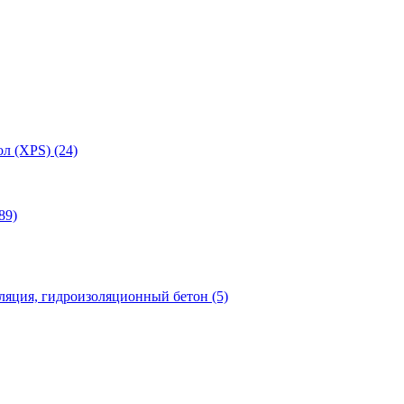
л (XPS) (24)
89)
яция, гидроизоляционный бетон (5)