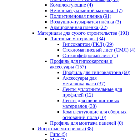
Комплектующие (4)
Нетканый укрывной материал (7)
Полиэтиленовая пленка (91)
Воздушно-пузырчатая плёнка (3)
Армированная пленка (22)
Материалы для сухого строительства (191)
Листовые материалы (34)
Гипсокартон (ГКЛ) (29)
Стекломагниевый лист (СМЛ) (4)
Cтеклофибровый лист (1)
Профиль для гипсокартона и
аксессуары (157)
Профиль для гипсокартона (60)
Аксессуары для
металлокаркаса (37)
Ленты уплотнительные для
профилей (12)
Ленты для швов листовых
материалов (38)
Комплектующие для сборных
оснований пола (10)
Профиль для монтажа панелей (0)
Инертные материалы (38)
Гипс (5)
Мел (2)