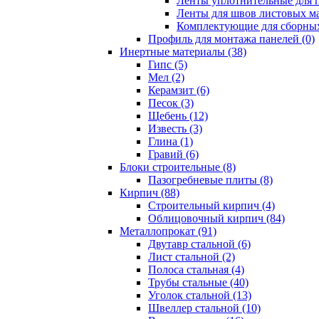
Ленты уплотнительные для п
Ленты для швов листовых ма
Комплектующие для сборных
Профиль для монтажа панелей (0)
Инертные материалы (38)
Гипс (5)
Мел (2)
Керамзит (6)
Песок (3)
Щебень (12)
Известь (3)
Глина (1)
Гравий (6)
Блоки строительные (8)
Пазогребневые плиты (8)
Кирпич (88)
Строительный кирпич (4)
Облицовочный кирпич (84)
Металлопрокат (91)
Двутавр стальной (6)
Лист стальной (2)
Полоса стальная (4)
Трубы стальные (40)
Уголок стальной (13)
Швеллер стальной (10)