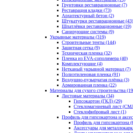
Грунтовки реставрационные (7)
Реставрация кладки (73)
Архитектурный бетон (2)
Штукатурки реставрационные (43
Шпатлёвки реставрационные (19)
Санирующие системы (9)
Укрывные материалы (319)
Строительные тенты (144)
Защитная сетка (9)
Техническая пленка (32)
Пленка из EVA-сополимера (40)
Комплектующие (4)
Нетканый укрывной материал (7)
Полиэтиленовая пленка (91)
Воздушно-пузырчатая плёнка (3)
Армированная пленка (22)
Материалы для сухого строительства (19
Листовые материалы (34)
Гипсокартон (ГКЛ) (29)
Стекломагниевый лист (СМЛ
Cтеклофибровый лист (1)
Профиль для гипсокартона и аксес
Профиль для гипсокартона (
Аксессуары для металлокарка