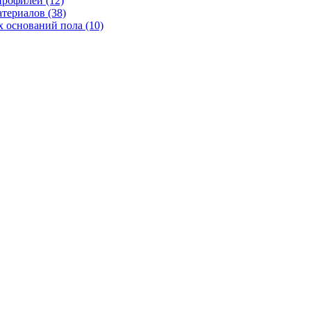
рофилей (12)
териалов (38)
 оснований пола (10)