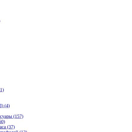
)
1)
) (4)
суары (157)
60)
са (37)