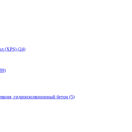
л (XPS) (24)
89)
яция, гидроизоляционный бетон (5)