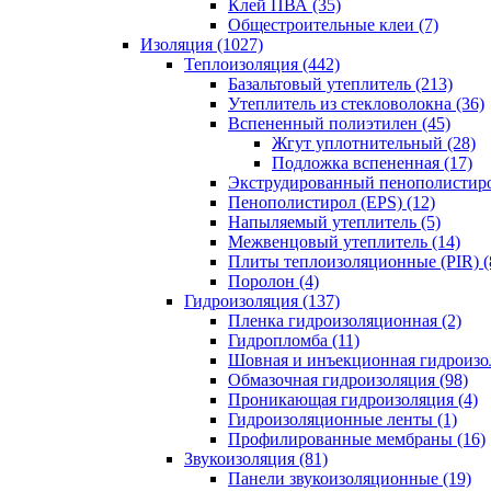
Клей ПВА (35)
Общестроительные клеи (7)
Изоляция (1027)
Теплоизоляция (442)
Базальтовый утеплитель (213)
Утеплитель из стекловолокна (36)
Вспененный полиэтилен (45)
Жгут уплотнительный (28)
Подложка вспененная (17)
Экструдированный пенополистиро
Пенополистирол (EPS) (12)
Напыляемый утеплитель (5)
Межвенцовый утеплитель (14)
Плиты теплоизоляционные (PIR) (
Поролон (4)
Гидроизоляция (137)
Пленка гидроизоляционная (2)
Гидропломба (11)
Шовная и инъекционная гидроизол
Обмазочная гидроизоляция (98)
Проникающая гидроизоляция (4)
Гидроизоляционные ленты (1)
Профилированные мембраны (16)
Звукоизоляция (81)
Панели звукоизоляционные (19)