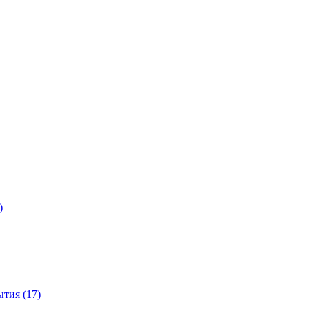
)
тия (17)