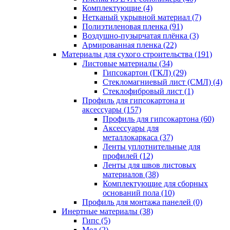
Комплектующие (4)
Нетканый укрывной материал (7)
Полиэтиленовая пленка (91)
Воздушно-пузырчатая плёнка (3)
Армированная пленка (22)
Материалы для сухого строительства (191)
Листовые материалы (34)
Гипсокартон (ГКЛ) (29)
Стекломагниевый лист (СМЛ) (4)
Cтеклофибровый лист (1)
Профиль для гипсокартона и
аксессуары (157)
Профиль для гипсокартона (60)
Аксессуары для
металлокаркаса (37)
Ленты уплотнительные для
профилей (12)
Ленты для швов листовых
материалов (38)
Комплектующие для сборных
оснований пола (10)
Профиль для монтажа панелей (0)
Инертные материалы (38)
Гипс (5)
Мел (2)