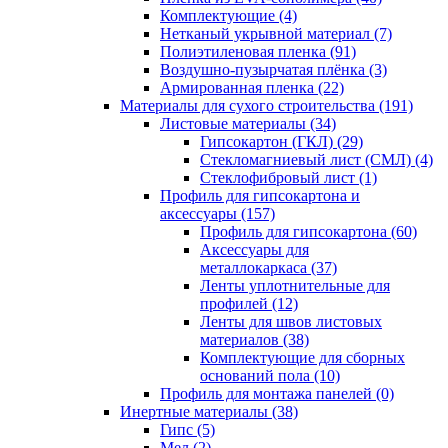
Комплектующие (4)
Нетканый укрывной материал (7)
Полиэтиленовая пленка (91)
Воздушно-пузырчатая плёнка (3)
Армированная пленка (22)
Материалы для сухого строительства (191)
Листовые материалы (34)
Гипсокартон (ГКЛ) (29)
Стекломагниевый лист (СМЛ) (4)
Cтеклофибровый лист (1)
Профиль для гипсокартона и
аксессуары (157)
Профиль для гипсокартона (60)
Аксессуары для
металлокаркаса (37)
Ленты уплотнительные для
профилей (12)
Ленты для швов листовых
материалов (38)
Комплектующие для сборных
оснований пола (10)
Профиль для монтажа панелей (0)
Инертные материалы (38)
Гипс (5)
Мел (2)