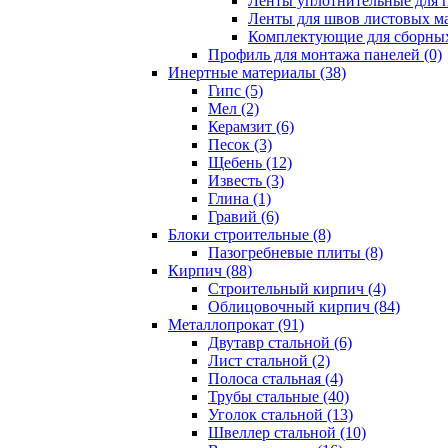
Ленты уплотнительные для п
Ленты для швов листовых ма
Комплектующие для сборных
Профиль для монтажа панелей (0)
Инертные материалы (38)
Гипс (5)
Мел (2)
Керамзит (6)
Песок (3)
Щебень (12)
Известь (3)
Глина (1)
Гравий (6)
Блоки строительные (8)
Пазогребневые плиты (8)
Кирпич (88)
Строительный кирпич (4)
Облицовочный кирпич (84)
Металлопрокат (91)
Двутавр стальной (6)
Лист стальной (2)
Полоса стальная (4)
Трубы стальные (40)
Уголок стальной (13)
Швеллер стальной (10)