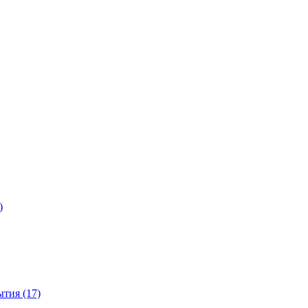
)
тия (17)