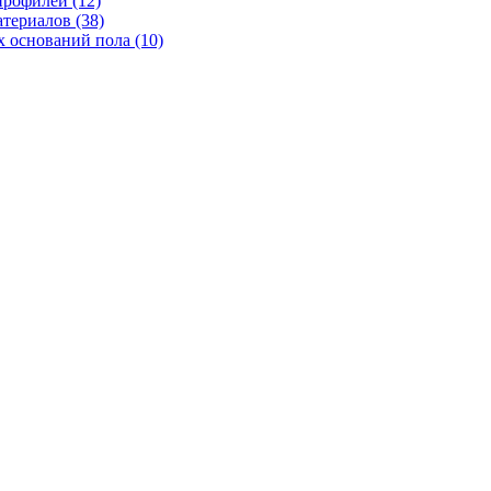
рофилей (12)
териалов (38)
 оснований пола (10)