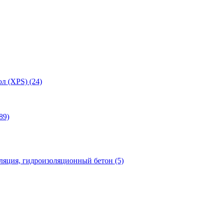
л (XPS) (24)
89)
яция, гидроизоляционный бетон (5)