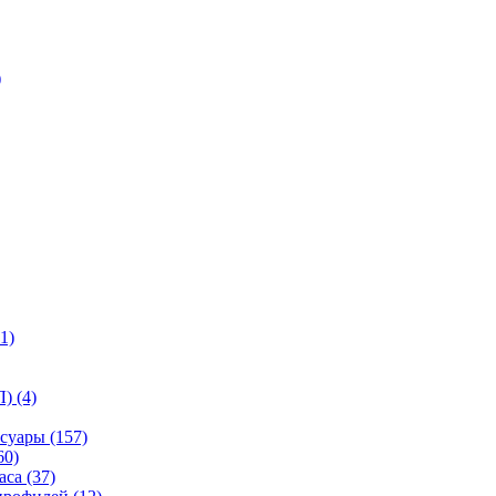
)
1)
) (4)
суары (157)
60)
са (37)