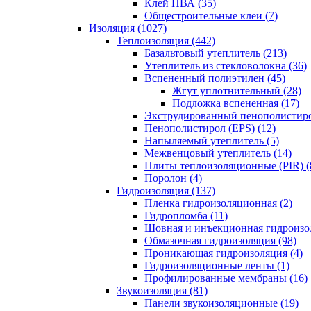
Клей ПВА (35)
Общестроительные клеи (7)
Изоляция (1027)
Теплоизоляция (442)
Базальтовый утеплитель (213)
Утеплитель из стекловолокна (36)
Вспененный полиэтилен (45)
Жгут уплотнительный (28)
Подложка вспененная (17)
Экструдированный пенополистиро
Пенополистирол (EPS) (12)
Напыляемый утеплитель (5)
Межвенцовый утеплитель (14)
Плиты теплоизоляционные (PIR) (
Поролон (4)
Гидроизоляция (137)
Пленка гидроизоляционная (2)
Гидропломба (11)
Шовная и инъекционная гидроизол
Обмазочная гидроизоляция (98)
Проникающая гидроизоляция (4)
Гидроизоляционные ленты (1)
Профилированные мембраны (16)
Звукоизоляция (81)
Панели звукоизоляционные (19)