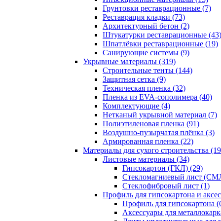
Грунтовки реставрационные (7)
Реставрация кладки (73)
Архитектурный бетон (2)
Штукатурки реставрационные (43
Шпатлёвки реставрационные (19)
Санирующие системы (9)
Укрывные материалы (319)
Строительные тенты (144)
Защитная сетка (9)
Техническая пленка (32)
Пленка из EVA-сополимера (40)
Комплектующие (4)
Нетканый укрывной материал (7)
Полиэтиленовая пленка (91)
Воздушно-пузырчатая плёнка (3)
Армированная пленка (22)
Материалы для сухого строительства (19
Листовые материалы (34)
Гипсокартон (ГКЛ) (29)
Стекломагниевый лист (СМЛ
Cтеклофибровый лист (1)
Профиль для гипсокартона и аксес
Профиль для гипсокартона (
Аксессуары для металлокарка