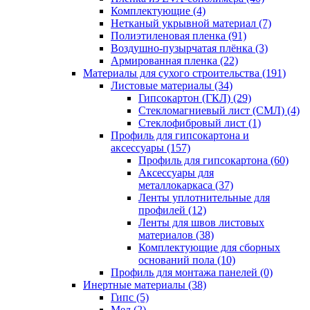
Комплектующие (4)
Нетканый укрывной материал (7)
Полиэтиленовая пленка (91)
Воздушно-пузырчатая плёнка (3)
Армированная пленка (22)
Материалы для сухого строительства (191)
Листовые материалы (34)
Гипсокартон (ГКЛ) (29)
Стекломагниевый лист (СМЛ) (4)
Cтеклофибровый лист (1)
Профиль для гипсокартона и
аксессуары (157)
Профиль для гипсокартона (60)
Аксессуары для
металлокаркаса (37)
Ленты уплотнительные для
профилей (12)
Ленты для швов листовых
материалов (38)
Комплектующие для сборных
оснований пола (10)
Профиль для монтажа панелей (0)
Инертные материалы (38)
Гипс (5)
Мел (2)