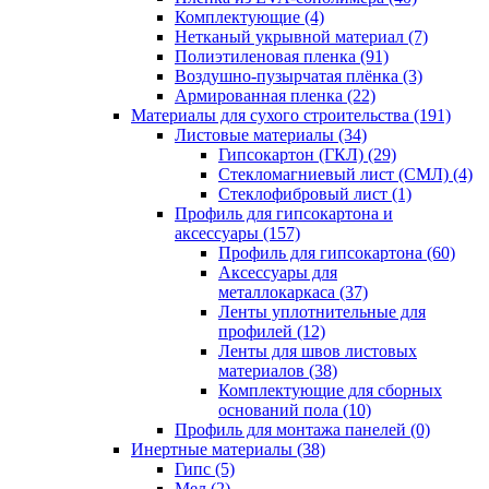
Комплектующие (4)
Нетканый укрывной материал (7)
Полиэтиленовая пленка (91)
Воздушно-пузырчатая плёнка (3)
Армированная пленка (22)
Материалы для сухого строительства (191)
Листовые материалы (34)
Гипсокартон (ГКЛ) (29)
Стекломагниевый лист (СМЛ) (4)
Cтеклофибровый лист (1)
Профиль для гипсокартона и
аксессуары (157)
Профиль для гипсокартона (60)
Аксессуары для
металлокаркаса (37)
Ленты уплотнительные для
профилей (12)
Ленты для швов листовых
материалов (38)
Комплектующие для сборных
оснований пола (10)
Профиль для монтажа панелей (0)
Инертные материалы (38)
Гипс (5)
Мел (2)